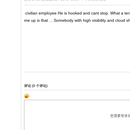
爱
上
civilian employee.He is hooked and cant stop. What a terr
奔
me up is that ....Somebody with high visibility and cloud
跑
评论 (
0
个评论)
您需要登录