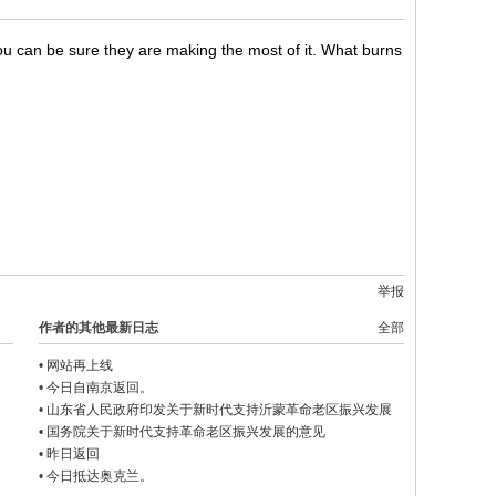
You can be sure they are making the most of it. What burns
举报
作者的其他最新日志
全部
•
网站再上线
•
今日自南京返回。
•
山东省人民政府印发关于新时代支持沂蒙革命老区振兴发展
的实施方案的通知
•
国务院关于新时代支持革命老区振兴发展的意见
•
昨日返回
•
今日抵达奥克兰。