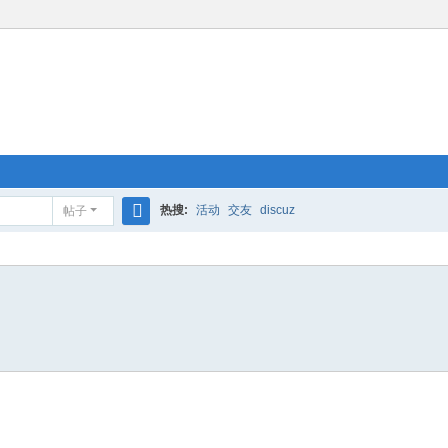
热搜:
活动
交友
discuz
帖子
搜
索