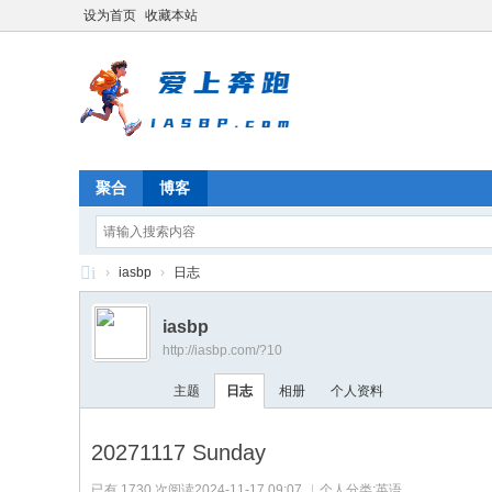
设为首页
收藏本站
聚合
博客
i
›
iasbp
›
日志
A
iasbp
S
http://iasbp.com/?10
B
主题
日志
相册
个人资料
P.
co
20271117 Sunday
m
已有 1730 次阅读
2024-11-17 09:07
|
个人分类:
英语