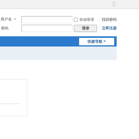
切
换
用户名
自动登录
找回密码
到
宽
密码
立即注册
登录
版
快捷导航