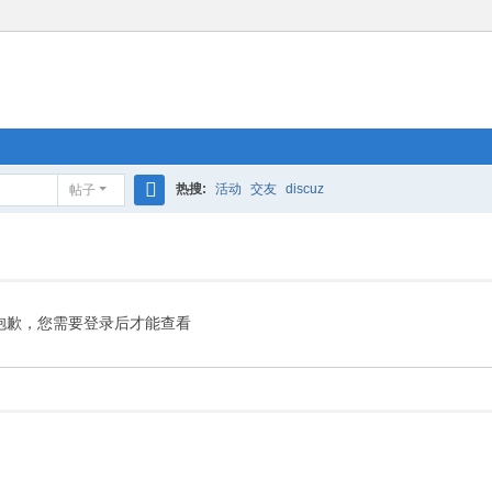
热搜:
活动
交友
discuz
帖子
搜
索
抱歉，您需要登录后才能查看