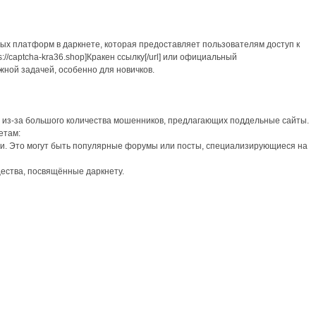
ых платформ в даркнете, которая предоставляет пользователям доступ к
//captcha-kra36.shop]Кракен ссылку[/url] или официальный
сложной задачей, особенно для новичков.
 из-за большого количества мошенников, предлагающих поддельные сайты.
етам:
. Это могут быть популярные форумы или посты, специализирующиеся на
ства, посвящённые даркнету.