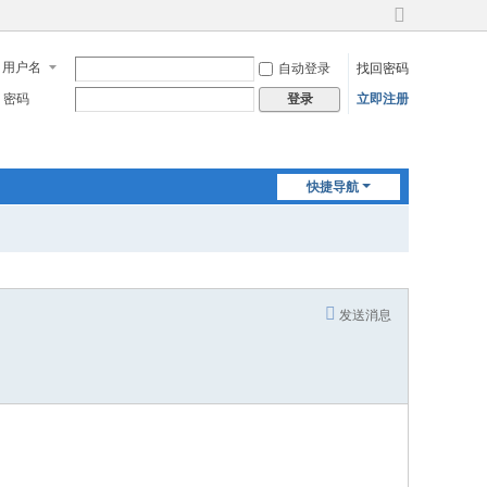
切
换
用户名
自动登录
找回密码
到
宽
密码
立即注册
登录
版
快捷导航
发送消息