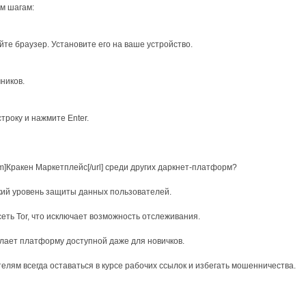
им шагам:
йте браузер. Установите его на ваше устройство.
ников.
строку и нажмите Enter.
om]Кракен Маркетплейс[/url] среди других даркнет-платформ?
й уровень защиты данных пользователей.
ть Tor, что исключает возможность отслеживания.
ает платформу доступной даже для новичков.
лям всегда оставаться в курсе рабочих ссылок и избегать мошенничества.