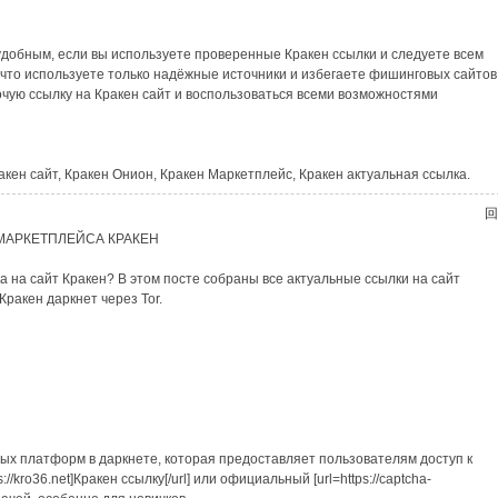
удобным, если вы используете проверенные Кракен ссылки и следуете всем
что используете только надёжные источники и избегаете фишинговых сайтов
чую ссылку на Кракен сайт и воспользоваться всеми возможностями
акен сайт, Кракен Онион, Кракен Маркетплейс, Кракен актуальная ссылка.
回
МАРКЕТПЛЕЙСА КРАКЕН
 на сайт Кракен? В этом посте собраны все актуальные ссылки на сайт
Кракен даркнет через Tor.
ых платформ в даркнете, которая предоставляет пользователям доступ к
/kro36.net]Кракен ссылку[/url] или официальный [url=https://captcha-