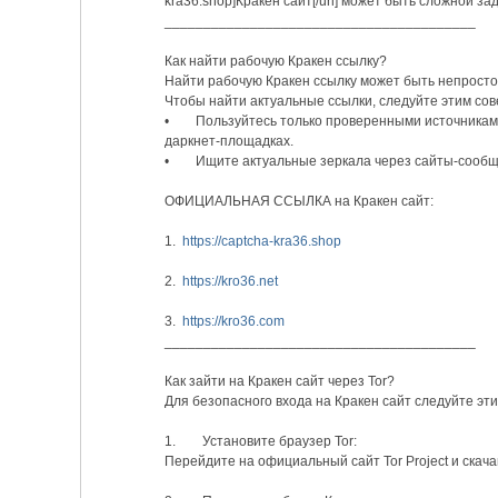
kra36.shop]Кракен сайт[/url] может быть сложной за
________________________________________
Как найти рабочую Кракен ссылку?
Найти рабочую Кракен ссылку может быть непросто
Чтобы найти актуальные ссылки, следуйте этим сов
• Пользуйтесь только проверенными источниками
даркнет-площадках.
• Ищите актуальные зеркала через сайты-сообще
ОФИЦИАЛЬНАЯ ССЫЛКА на Кракен сайт:
1.
https://captcha-kra36.shop
2.
https://kro36.net
3.
https://kro36.com
________________________________________
Как зайти на Кракен сайт через Tor?
Для безопасного входа на Кракен сайт следуйте эт
1. Установите браузер Tor:
Перейдите на официальный сайт Tor Project и скача