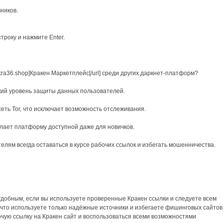
ников.
строку и нажмите Enter.
-kra36.shop]Кракен Маркетплейс[/url] среди других даркнет-платформ?
й уровень защиты данных пользователей.
ть Tor, что исключает возможность отслеживания.
ает платформу доступной даже для новичков.
лям всегда оставаться в курсе рабочих ссылок и избегать мошенничества.
удобным, если вы используете проверенные Кракен ссылки и следуете всем
что используете только надёжные источники и избегаете фишинговых сайтов
чую ссылку на Кракен сайт и воспользоваться всеми возможностями