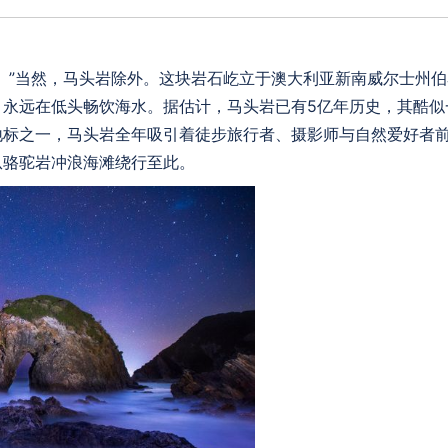
。”当然，马头岩除外。这块岩石屹立于澳大利亚新南威尔士州
，永远在低头畅饮海水。据估计，马头岩已有5亿年历史，其酷似
地标之一，马头岩全年吸引着徒步旅行者、摄影师与自然爱好者
从骆驼岩冲浪海滩绕行至此。