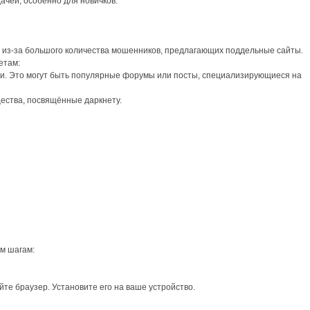
дачей, особенно для новичков.
 из-за большого количества мошенников, предлагающих поддельные сайты.
етам:
. Это могут быть популярные форумы или посты, специализирующиеся на
ства, посвящённые даркнету.
им шагам:
йте браузер. Установите его на ваше устройство.