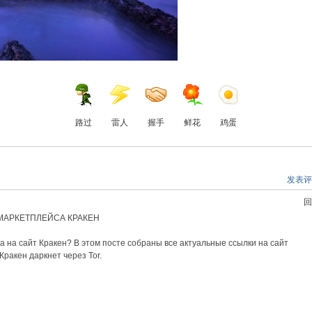
路过
雷人
握手
鲜花
鸡蛋
发表评
回
МАРКЕТПЛЕЙСА КРАКЕН
 на сайт Кракен? В этом посте собраны все актуальные ссылки на сайт
Кракен даркнет через Tor.