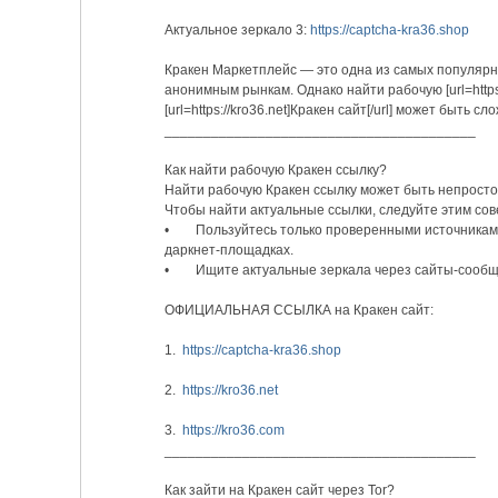
Актуальное зеркало 3:
https://captcha-kra36.shop
Кракен Маркетплейс — это одна из самых популярн
анонимным рынкам. Однако найти рабочую [url=https:
[url=https://kro36.net]Кракен сайт[/url] может быть 
________________________________________
Как найти рабочую Кракен ссылку?
Найти рабочую Кракен ссылку может быть непросто
Чтобы найти актуальные ссылки, следуйте этим сов
• Пользуйтесь только проверенными источниками
даркнет-площадках.
• Ищите актуальные зеркала через сайты-сообще
ОФИЦИАЛЬНАЯ ССЫЛКА на Кракен сайт:
1.
https://captcha-kra36.shop
2.
https://kro36.net
3.
https://kro36.com
________________________________________
Как зайти на Кракен сайт через Tor?