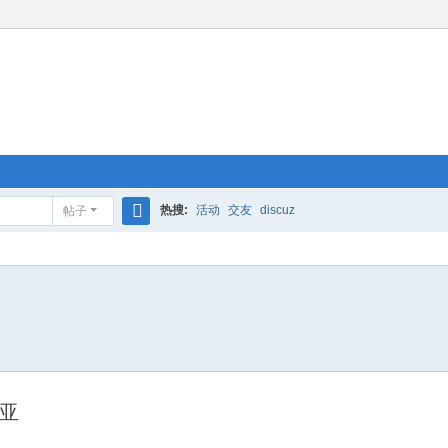
热搜:
活动
交友
discuz
帖子
搜
索
利亚