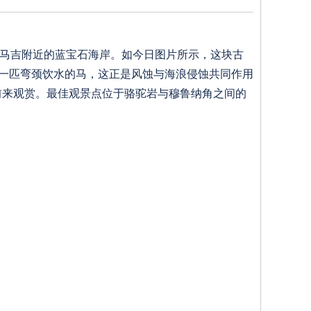
伯马吉附近的蓝宝石海岸。如今日图片所示，这块古
一匹弯颈饮水的马，这正是风蚀与海浪侵蚀共同作用
前来观赏。最佳观景点位于骆驼岩与穆鲁纳角之间的