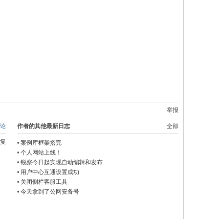
举报
论
作者的其他最新日志
全部
复
•
案例库框架搭完
•
个人网站上线！
•
锐察今日起实现自动编辑和发布
•
用户中心互通设置成功
•
关闭侧栏客服工具
•
今天拿到了公网安备号