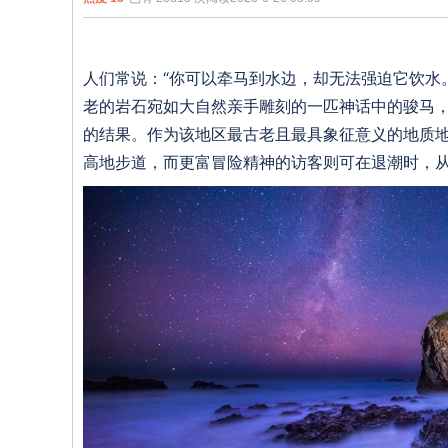
爱
上
奔
人们常说：“你可以牵马到水边，却无法强迫它饮水
跑
老的岩石宛如大自然亲手雕刻的一匹神话中的骏马
的结果。作为该地区最古老且最具象征意义的地质
高地步道，而更富冒险精神的访客则可在退潮时，